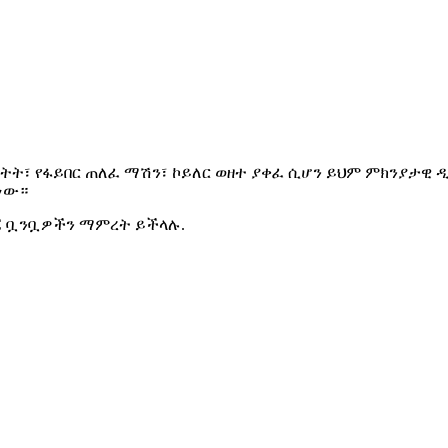
ት፣ የፋይበር ጠለፈ ማሽን፣ ኮይለር ወዘተ ያቀፈ ሲሆን ይህም ምክንያታዊ ዲዛይ
ነው።
C ቧንቧዎችን ማምረት ይችላሉ.