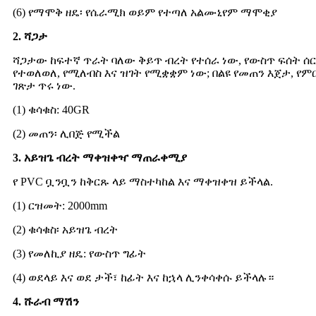
(6) የማሞቅ ዘዴ፡ የሴራሚክ ወይም የተጣለ አልሙኒየም ማሞቂያ
2. ሻጋታ
ሻጋታው ከፍተኛ ጥራት ባለው ቅይጥ ብረት የተሰራ ነው, የውስጥ ፍሰት ሰር
የተወለወለ, የሚለብስ እና ዝገት የሚቋቋም ነው; በልዩ የመጠን እጀታ, የ
ገጽታ ጥሩ ነው.
(1) ቁሳቁስ: 40GR
(2) መጠን፡ ሊበጅ የሚችል
3. አይዝጌ ብረት ማቀዝቀዣ ማጠራቀሚያ
የ PVC ቧንቧን ከቅርጹ ላይ ማስተካከል እና ማቀዝቀዝ ይችላል.
(1) ርዝመት: 2000mm
(2) ቁሳቁስ፡ አይዝጌ ብረት
(3) የመለኪያ ዘዴ: የውስጥ ግፊት
(4) ወደላይ እና ወደ ታች፣ ከፊት እና ከኋላ ሊንቀሳቀሱ ይችላሉ።
4. ሹራብ ማሽን