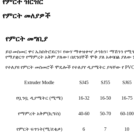
የምርት ዝርዝር
የምርት መለያዎች
የምርት መግቢያ
ይህ መስመር ዋና ኤክስትሮደርን፣ የውሃ ማቀዝቀዣ ታንክን፣ ማሽንን የሚጎት
የማያቋርጥ የማምረት አቅም ያለው፣ በደንበኞች ሞቅ ያለ አቀባበል ያለው 
የተለያዩ የምርት መስመሮች ሞዴሎች የተለያየ ዲያሜትር ያላቸው የ PV
Extruder Modle
SJ45
SJ55
SJ65
የቧንቧ ዲያሜትር (ሚሜ)
16-32
16-50
16-75
የማምረት አቅም(ኪግ/ሰ)
40-60
50-70
60-100
የምርት ፍጥነት(ሚ/ደቂቃ)
6
7
10