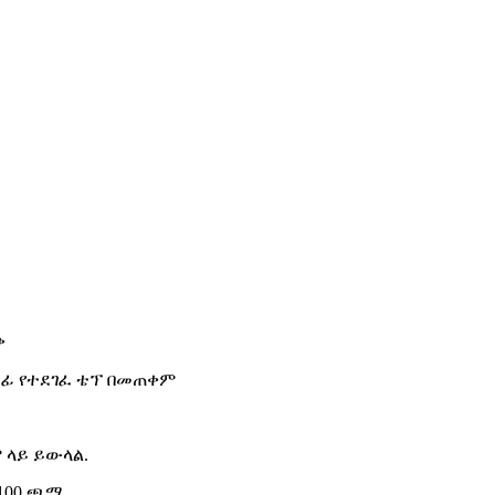
ቃ
ጣፊ የተደገፈ ቴፕ በመጠቀም
 ላይ ይውላል.
-100 ጫማ