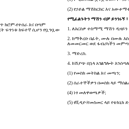
(2) የኃይል ማሽከርከር እና አው
የሚፈልጉትን ማሽን ብቻ ይንገሩኝ ፣
ጥ ክሮም-የተሰራ እና በጣም
1. ለእርስዎ ተስማሚ ማሽን ዲዛይን 
ምርት ፍጥነቱ ከፍተኛ ሲሆን የቧንቧው
2. ከማቅረቡ በፊት, ሙሉ በሙሉ እ
ለመመርመር ወደ ፋብሪካችን መምጣ
3. ማድረስ.
4. ከሽያጭ በኋላ አገልግሎት እንሰጣለ
(1) የመስክ መትከል እና መጫን;
(2) ሰራተኞችዎን በመስክ ላይ ማሰልጠን
(4) ነፃ መለዋወጫዎች;
(5) የቪዲዮ/የመስመር ላይ የቴክኒክ 