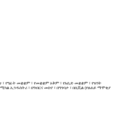
ጽ ፣ የግፊት መቋቋም ፣ የመቋቋም አቅም ፣ የአሲድ መቋቋም ፣ የዝገት
በኬሚካል ኢንዱስትሪ ፣ በግብርና መስኖ ፣ በግንባታ ፣ በሲቪል (የፀሐይ ማሞቂያ