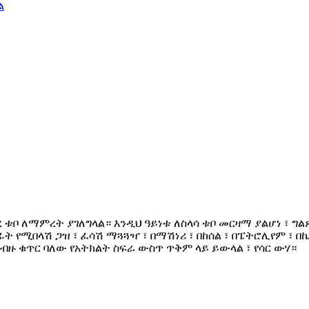
 ቱቦ ለማምረት ያገለግላል። እንዲህ ዓይነቱ ለስላሳ ቱቦ መርዛማ ያልሆነ ፣ ግል
ፊት የሚበላሽ ጋዝ ፣ ፈሳሽ ማጓጓዣ ፣ በማሽነሪ ፣ በከሰል ፣ በፔትሮሊየም ፣ 
 ብዙ ቁጥር ባለው የአትክልት ስፍራ ውስጥ ጥቅም ላይ ይውላል ፣ የሳር ውሃ።