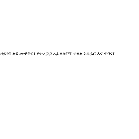
ን፣ ልዩ መዋቅር፣ የተረጋጋ አፈጻጸም፣ ቀላል አሰራር እና ጥገና፣