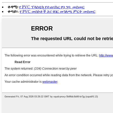
ቀዳሚ፡
የ PVC ፕላስቲክ የተጠናከረ የቧንቧ መስመር
ቀጣይ፡-
የ PVC መስኮቶች እና የበር መገለጫ ምርት መስመር