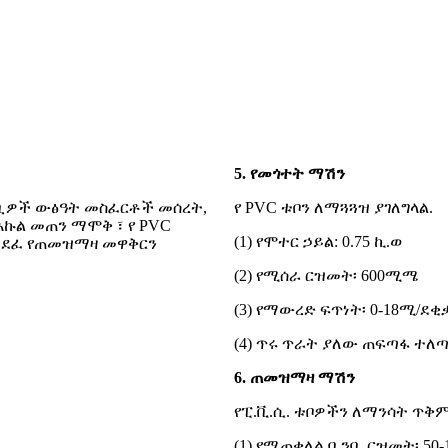
5. የመጎተት ማሽን
ቧንቧዎች ውፅዓት መስፈርቶች መሰረት,
የ PVC ቱቦን ለማጓጓዝ ያገለግላል.
እኩል መጠን ማሞቅ ፣ የ PVC
(1) የሞተር ኃይል: 0.75 ኪ.ወ
ተነደፈ የጠመዝማዛ መዋቅርን
(2) የሚሰራ ርዝመት፡ 600ሚሜ
(3) የማውረድ ፍጥነት፡ 0-18ሚ/ደቂ
(4) ጥሩ ጥራት ያለው ጠፍጣፋ ተለ
6. ጠመዝማዛ ማሽን
የፒ.ቪ.ሲ. ቱቦዎችን ለማንሳት ጥቅም
(1) የሚጠቀለል ቧንቧ ርዝመት፡ 50