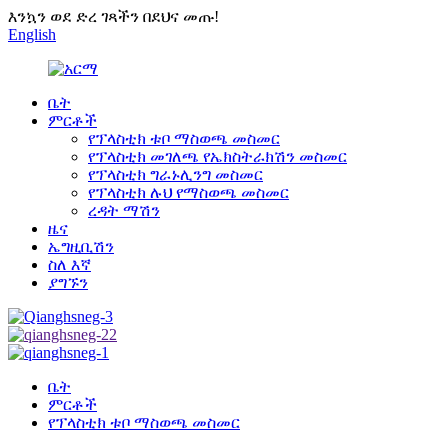
እንኳን ወደ ድረ ገጻችን በደህና መጡ!
English
ቤት
ምርቶች
የፕላስቲክ ቱቦ ማስወጫ መስመር
የፕላስቲክ መገለጫ የኤክስትራክሽን መስመር
የፕላስቲክ ግራኑሊንግ መስመር
የፕላስቲክ ሉህ የማስወጫ መስመር
ረዳት ማሽን
ዜና
ኤግዚቢሽን
ስለ እኛ
ያግኙን
ቤት
ምርቶች
የፕላስቲክ ቱቦ ማስወጫ መስመር