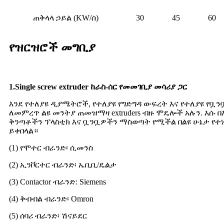
ጠቅላላ ኃይል (KW/ሰ)
30
45
60
የዝርዝሮች መግቢያ
1.Single screw extruder ከራስ-ሰር የመመገቢያ መሳሪያ ጋር
እንደ የተለያዩ ዲያሜትሮች, የተለያዩ የግድግዳ ውፍረት እና የተለያዩ የ
ለመምረጥ ልዩ መንትያ ጠመዝማዛ extruders ብዙ ሞዴሎች አሉን. እሱ በ
ቅንጣቶችን ፕላስቲክ እና ቧንቧዎችን ማስወጣት የሚችል በልዩ ሁኔታ የ
ይቀበላል።
(1) የሞተር ብራንድ፡ ሲመንስ
(2) ኢንቮርተር ብራንድ፡ ኤቢቢ/ዴልታ
(3) Contactor ብራንድ: Siemens
(4) ቅብብል ብራንድ፡ Omron
(5) ሰባሪ ብራንድ፡ ሽናይደር