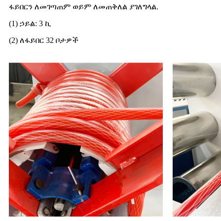
ፋይበርን ለመገጣጠም ወይም ለመጠቅለል ያገለግላል.
(1) ኃይል: 3 ኪ
(2) ለፋይበር 32 ቦታዎች