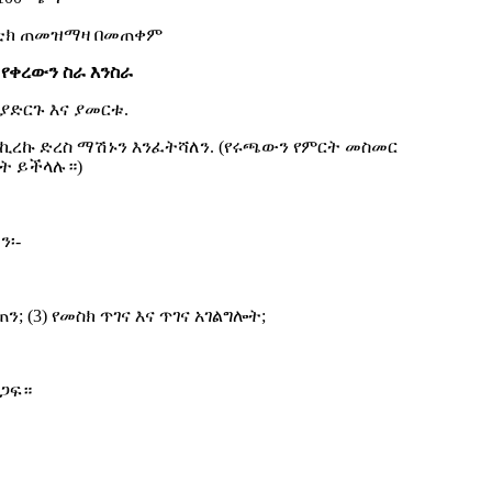
ቶማቲክ ጠመዝማዛ በመጠቀም
 የቀረውን ስራ እንስራ
ያድርጉ እና ያመርቱ.
ስኪረኩ ድረስ ማሽኑን እንፈትሻለን. (የሩጫውን የምርት መስመር
ት ይችላሉ።)
ን፡-
; (3) የመስክ ጥገና እና ጥገና አገልግሎት;
ድጋፍ።