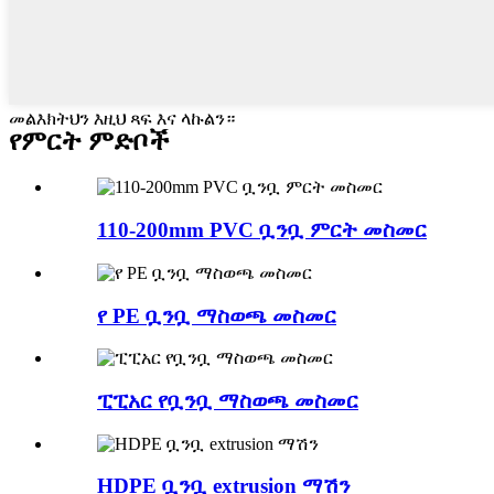
መልእክትህን እዚህ ጻፍ እና ላኩልን።
የምርት ምድቦች
110-200mm PVC ቧንቧ ምርት መስመር
የ PE ቧንቧ ማስወጫ መስመር
ፒፒአር የቧንቧ ማስወጫ መስመር
HDPE ቧንቧ extrusion ማሽን