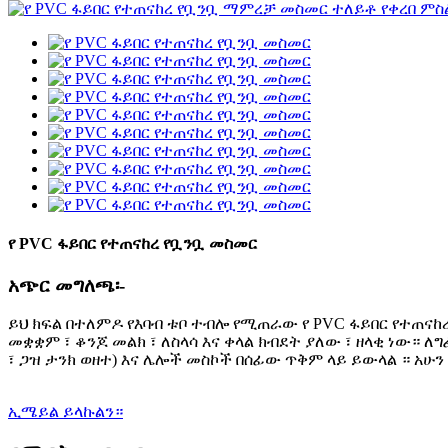
የ PVC ፋይበር የተጠናከረ የቧንቧ መስመር
አጭር መግለጫ፡-
ይህ ክፍል በተለምዶ የእባብ ቱቦ ተብሎ የሚጠራው የ PVC ፋይበር የተጠናከረ
መቋቋም ፣ ቆንጆ መልክ ፣ ለስላሳ እና ቀላል ክብደት ያለው ፣ ዘላቂ ነው። ለግ
፣ ጋዝ ታንክ ወዘተ) እና ሌሎች መስኮች በሰፊው ጥቅም ላይ ይውላል ። አሁን
ኢሜይል ይላኩልን።