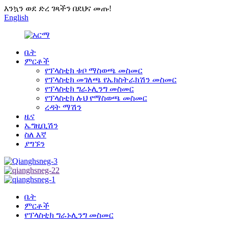
እንኳን ወደ ድረ ገጻችን በደህና መጡ!
English
ቤት
ምርቶች
የፕላስቲክ ቱቦ ማስወጫ መስመር
የፕላስቲክ መገለጫ የኤክስትራክሽን መስመር
የፕላስቲክ ግራኑሊንግ መስመር
የፕላስቲክ ሉህ የማስወጫ መስመር
ረዳት ማሽን
ዜና
ኤግዚቢሽን
ስለ እኛ
ያግኙን
ቤት
ምርቶች
የፕላስቲክ ግራኑሊንግ መስመር