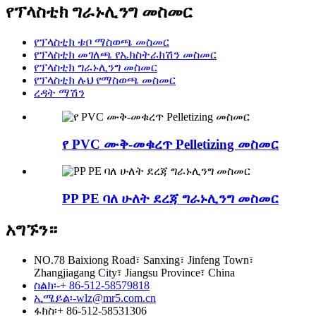
የፕላስቲክ ግራኑሊንግ መስመር
የፕላስቲክ ቱቦ ማስወጫ መስመር
የፕላስቲክ መገለጫ የኤክስትራክሽን መስመር
የፕላስቲክ ግራኑሊንግ መስመር
የፕላስቲክ ሉህ የማስወጫ መስመር
ረዳት ማሽን
የ PVC ሙቅ-መቁረጥ Pelletizing መስመር
PP PE ባለ ሁለት ደረጃ ግራኑሊንግ መስመር
አግኙን።
NO.78 Baixiong Road፣ Sanxing፣ Jinfeng Town፣
Zhangjiagang City፣ Jiangsu Province፣ China
ስልክ፡-
+ 86-512-58579818
ኢሜይል፡-
wlz@mr5.com.cn
ፋክስ፡
+ 86-512-58531306