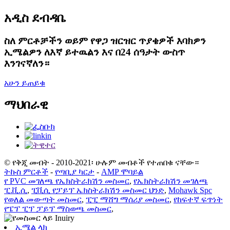
አዲስ ደብዳቤ
ስለ ምርቶቻችን ወይም የዋጋ ዝርዝር ጥያቄዎች እባክዎን
ኢሜልዎን ለእኛ ይተዉልን እና በ24 ሰዓታት ውስጥ
እንገናኛለን።
አሁን ይጠይቁ
ማህበራዊ
© የቅጂ መብት - 2010-2021፡ ሁሉም መብቶች የተጠበቁ ናቸው።
ትኩስ ምርቶች
-
የጣቢያ ካርታ
-
AMP ሞባይል
የ PVC መገለጫ የኤክስትራክሽን መስመር
,
የኤክስትራክሽን መገለጫ
ፒ.ቪ.ሲ
,
ፒቪሲ የፓይፕ ኤክስትራክሽን መስመር ህንድ
,
Mohawk Spc
የወለል መውጣት መስመር
,
ፒፒ ማሸግ ማሰሪያ መስመር
,
የከፍተኛ ፍጥነት
የፔፕ ፒፕ ፓይፕ ማስወጫ መስመር
,
ኢሜል ላክ