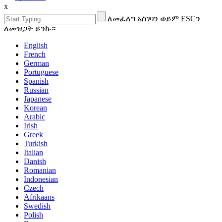
x
ለመፈለግ አስገባን ወይም ESCን
ለመዝጋት ይንኩ።
English
French
German
Portuguese
Spanish
Russian
Japanese
Korean
Arabic
Irish
Greek
Turkish
Italian
Danish
Romanian
Indonesian
Czech
Afrikaans
Swedish
Polish