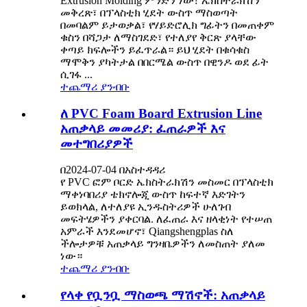
Extrusion Molding ምንድን ነው? ኤክስትራክሽን
መቅረጽ፣ በፕላስቲክ ሂደት ውስጥ ማስወጣት
በመባልም ይታወቃል፣ የሃይድሮሊክ ግፊትን በመጠቀም
ቁስን በሻጋታ ለማስገደድ፣ የተለያየ ቅርጽ ያላቸው
ቀጣይ ክፍሎችን ይፈጥራል። ይህ ሂደት በቁሳቁስ
ማሞቅን ያካትታል በበርሜል ውስጥ በዊንዶ ወደ ፊት
ሲገፋ ...
ተጨማሪ ያንብቡ
ለ PVC Foam Board Extrusion Line
አጠቃላይ መመሪያ: ፈጠራዎች እና
መተግበሪያዎች
በ2024-07-04 በአስተዳዳሪ
የ PVC ፎም ቦርድ ኤክስትራክሽን መስመር በፕላስቲክ
ማቀነባበሪያ ቴክኖሎጂ ውስጥ ከፍተኛ እድገትን
ይወክላል, ለተለያዩ ኢንዱስትሪዎች ሁለገብ
መፍትሄዎችን ያቀርባል. ለፈጠራ እና ዘላቂነት የተሠጠ
አምራች እንደመሆኖ፣ Qiangshengplas ስለ
ችሎታዎቹ አጠቃላይ ግንዛቤዎችን ለመስጠት ያለመ
ነው።
ተጨማሪ ያንብቡ
የላቀ የቧንቧ ማስወጫ ማሽኖች: አጠቃላይ