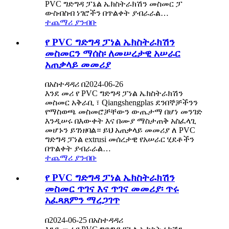
PVC ግድግዳ ፓኔል ኤክስትራክሽን መስመር ፓ
ውስብስብ ነገሮችን በጥልቀት ያብራራል…
ተጨማሪ ያንብቡ
የ PVC ግድግዳ ፓነል ኤክስትራክሽን
መስመርን ማሰስ፡ ለመሠረታዊ አሠራር
አጠቃላይ መመሪያ
በአስተዳዳሪ በ2024-06-26
እንደ መሪ የ PVC ግድግዳ ፓነል ኤክስትራክሽን
መስመር አቅራቢ ፣ Qiangshengplas ደንበኞቻችንን
የማስወጫ መስመሮቻቸውን ውጤታማ በሆነ መንገድ
እንዲሠሩ በእውቀት እና በሙያ ማስታጠቅ አስፈላጊ
መሆኑን ይገነዘባል። ይህ አጠቃላይ መመሪያ ለ PVC
ግድግዳ ፓነል extrusi መሰረታዊ የአሠራር ሂደቶችን
በጥልቀት ያብራራል…
ተጨማሪ ያንብቡ
የ PVC ግድግዳ ፓነል ኤክስትራክሽን
መስመር ጥገና እና ጥገና መመሪያ፡ ጥሩ
አፈጻጸምን ማረጋገጥ
በ2024-06-25 በአስተዳዳሪ