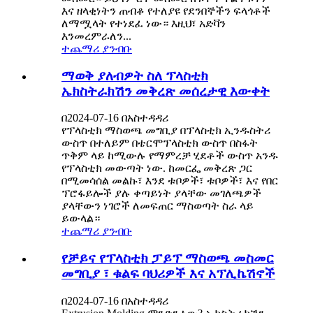
እና ዘላቂነትን ጠብቆ የተለያዩ የደንበኞችን ፍላጎቶች
ለማሟላት የተነደፈ ነው። እዚህ፣ አድቫን
እንመረምራለን...
ተጨማሪ ያንብቡ
ማወቅ ያለብዎት ስለ ፕላስቲክ
ኤክስትራክሽን መቅረጽ መሰረታዊ እውቀት
በ2024-07-16 በአስተዳዳሪ
የፕላስቲክ ማስወጫ መግቢያ በፕላስቲክ ኢንዱስትሪ
ውስጥ በተለይም በቴርሞፕላስቲክ ውስጥ በስፋት
ጥቅም ላይ ከሚውሉ የማምረቻ ሂደቶች ውስጥ አንዱ
የፕላስቲክ መውጣት ነው. ከመርፌ መቅረጽ ጋር
በሚመሳሰል መልኩ፣ እንደ ቱቦዎች፣ ቱቦዎች፣ እና የበር
ፕሮፋይሎች ያሉ ቀጣይነት ያላቸው መገለጫዎች
ያላቸውን ነገሮች ለመፍጠር ማስወጣት ስራ ላይ
ይውላል።
ተጨማሪ ያንብቡ
የቻይና የፕላስቲክ ፓይፕ ማስወጫ መስመር
መግቢያ ፣ ቁልፍ ባህሪዎች እና አፕሊኬሽኖች
በ2024-07-16 በአስተዳዳሪ