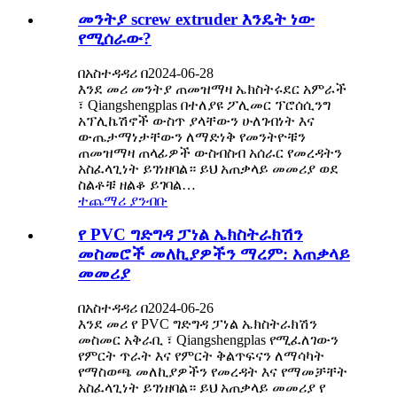
መንትያ screw extruder እንዴት ነው
የሚሰራው?
በአስተዳዳሪ በ2024-06-28
እንደ መሪ መንትያ ጠመዝማዛ ኤክስትሩደር አምራች
፣ Qiangshengplas በተለያዩ ፖሊመር ፕሮሰሲንግ
አፕሊኬሽኖች ውስጥ ያላቸውን ሁለገብነት እና
ውጤታማነታቸውን ለማድነቅ የመንትዮቹን
ጠመዝማዛ ጠላፊዎች ውስብስብ አሰራር የመረዳትን
አስፈላጊነት ይገነዘባል። ይህ አጠቃላይ መመሪያ ወደ
ስልቶቹ ዘልቆ ይገባል…
ተጨማሪ ያንብቡ
የ PVC ግድግዳ ፓነል ኤክስትራክሽን
መስመሮች መለኪያዎችን ማረም: አጠቃላይ
መመሪያ
በአስተዳዳሪ በ2024-06-26
እንደ መሪ የ PVC ግድግዳ ፓነል ኤክስትራክሽን
መስመር አቅራቢ ፣ Qiangshengplas የሚፈለገውን
የምርት ጥራት እና የምርት ቅልጥፍናን ለማሳካት
የማስወጫ መለኪያዎችን የመረዳት እና የማመቻቸት
አስፈላጊነት ይገነዘባል። ይህ አጠቃላይ መመሪያ የ