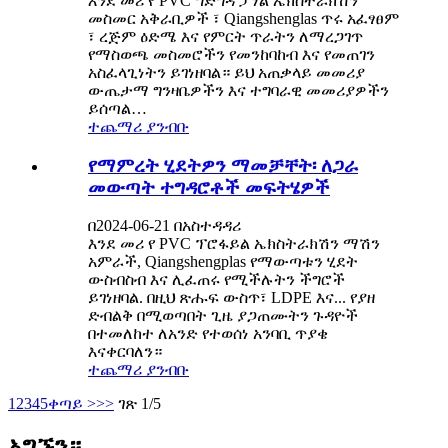
እንደ መሪ የ PVC ግድግዳ ፓነል ኤክስትራክሽን
መስመር አቅራቢዎች ፣ Qiangshenglas ጥሩ አፈፃፀም
፣ ረጅም ዕድሜ እና የምርት ጥራትን ለማረጋገጥ
የማስወጫ መስመሮችን የመንከባከብ እና የመጠገን
አስፈላጊነትን ይገነዘባል። ይህ አጠቃላይ መመሪያ
ውጤታማ ግንዛቤዎችን እና ተግባራዊ መመሪያዎችን
ይሰጣል…
ተጨማሪ ያንብቡ
የማምረት ሂደትዎን ማመቻቸት፡ ለጋራ
መውጣት ተግዳሮቶች መፍትሄዎች
በ2024-06-21 በአስተዳዳሪ
እንደ መሪ የ PVC ፕሮፋይል ኤክስትራክሽን ማሽን
አምራች, Qiangshengplas የማውጣቱን ሂደት
ውስብስብ እና ሊፈጠሩ የሚችሉትን ችግሮች
ይገነዘባል. በዚህ ጽሑፍ ውስጥ፣ LDPE እና... የያዘ
ድብልቅ በሚወጣበት ጊዜ ያጋጠሙትን ጉዳዮች
በተመለከተ ለአንድ የተወሰነ አንባቢ ጥያቄ
እናቀርባለን።
ተጨማሪ ያንብቡ
1
2
3
4
5
ቀጣይ >
>>
ገጽ 1/5
አግኙን።