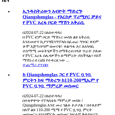
ኢንዱስትሪውን አብዮት ማድረግ፡
Qiangshenglas - የእርስዎ ፕሪሚየር ቻይና
የ PVC አረፋ ቦርድ ማሽን አቅራቢ
በ2024-07-22 በአስተዳዳሪ
በ PVC ፎም ቦርድ ማሽነሪ መስክ ልዩ አቅራቢ
እንደመሆኖ ኪያንግሼንግፕላስ በፈጠራ ግንባር ቀደም
ቆሞ እጅግ በጣም ዘመናዊ፣ ቀልጣፋ እና ለአካባቢ
ተስማሚ መፍትሄዎችን በማቅረብ የላቀ ጥራት ያለው
የ PVC አረፋ ሰሌዳዎችን ለማምረት ያስችላል። የእኛ
ማሽነሪ በ cutti የተቀረጸ ነው ...
ተጨማሪ ያንብቡ
ከ Qiangshenglas ጋር የ PVC ቧንቧ
ምርትን ከፍ ማድረግ፡ ከ110-200ሚኤም የ
PVC ቧንቧ ማምረቻ መስመር
በ2024-07-22 በአስተዳዳሪ
በተለዋዋጭ የፕላስቲክ ማምረቻ መስክ ፣
Qiangshenglas እንደ መሪ ጎልቶ ይታያል ፣ በተለይም
በእኛ ልዩ 110-200 ሚሜ የ PVC ቧንቧ ምርት
መስመር። ይህ የምርት መስመር ከፍተኛ ቅልጥፍናን