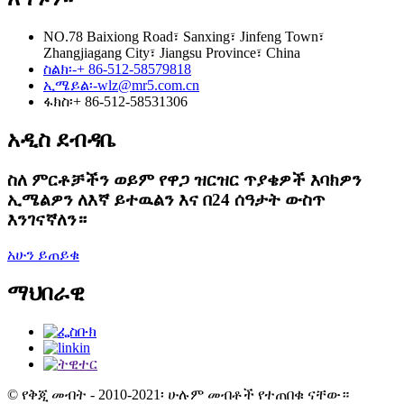
NO.78 Baixiong Road፣ Sanxing፣ Jinfeng Town፣
Zhangjiagang City፣ Jiangsu Province፣ China
ስልክ፡-
+ 86-512-58579818
ኢሜይል፡-
wlz@mr5.com.cn
ፋክስ፡
+ 86-512-58531306
አዲስ ደብዳቤ
ስለ ምርቶቻችን ወይም የዋጋ ዝርዝር ጥያቄዎች እባክዎን
ኢሜልዎን ለእኛ ይተዉልን እና በ24 ሰዓታት ውስጥ
እንገናኛለን።
አሁን ይጠይቁ
ማህበራዊ
© የቅጂ መብት - 2010-2021፡ ሁሉም መብቶች የተጠበቁ ናቸው።