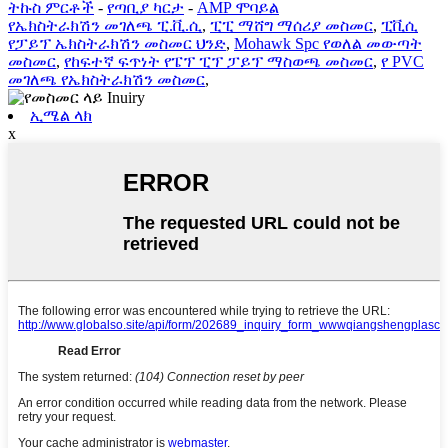
ትኩስ ምርቶች
-
የጣቢያ ካርታ
-
AMP ሞባይል
የኤክስትራክሽን መገለጫ ፒ.ቪ.ሲ
,
ፒፒ ማሸግ ማሰሪያ መስመር
,
ፒቪሲ
የፓይፕ ኤክስትራክሽን መስመር ህንድ
,
Mohawk Spc የወለል መውጣት
መስመር
,
የከፍተኛ ፍጥነት የፔፕ ፒፕ ፓይፕ ማስወጫ መስመር
,
የ PVC
መገለጫ የኤክስትራክሽን መስመር
,
ኢሜል ላክ
x