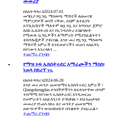
መመሪያ
በአስተዳዳሪ በ2024-07-01
መግቢያ የቧንቧ ማስወጫ ማሽኖች ለዘመናዊ
ማምረቻዎች ወሳኝ ናቸው, ይህም ለተለያዩ
አፕሊኬሽኖች ማለትም ከቧንቧ እና ከግንባታ ጀምሮ
እስከ ኤሌክትሪክ እና የኢንዱስትሪ አገልግሎት
የሚውሉ ቧንቧዎችን ለማምረት የሚያስፈልጉትን
ቴክኖሎጂዎች ያቀርባል. እንደ መሪ የቧንቧ ማስወጫ
ማሽኖች አምራች እንደመሆናችን መጠን አስፈላጊ
የሆነውን እንረዳለን ...
ተጨማሪ ያንብቡ
የማዝ ኦፍ ኤክስትሩደር አማራጮችን ማሰስ፡
ነጠላ ስክሪፕ vs.
በአስተዳዳሪ በ2024-06-28
እንደ መሪ መንታ ጠመዝማዛ ኤክስትሩደር አምራች ፣
Qiangshengplas ደንበኞቻችንን ለፍላጎታቸው በጣም
ተስማሚ የሆነውን ኤክስትራየር እንዲመርጡ
የመምራትን አስፈላጊነት ይገነዘባሉ። ይህ አጠቃላይ
መመሪያ የነጠላ ስክሩ እና መንትያ ጠመዝማዛ
አውጭዎችን ውስብስብነት በጥልቀት ያብራራል።
ተጨማሪ ያንብቡ