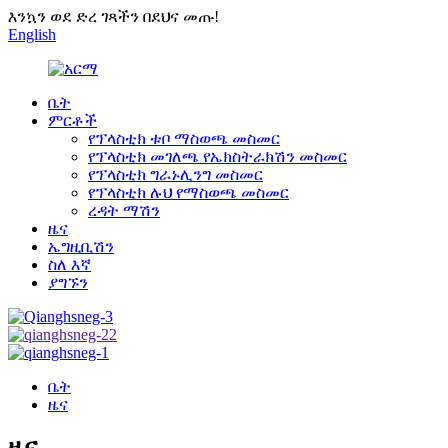
እንኳን ወደ ድረ ገጻችን በደህና መጡ!
English
ቤት
ምርቶች
የፕላስቲክ ቱቦ ማስወጫ መስመር
የፕላስቲክ መገለጫ የኤክስትራክሽን መስመር
የፕላስቲክ ግራኑሊንግ መስመር
የፕላስቲክ ሉህ የማስወጫ መስመር
ረዳት ማሽን
ዜና
ኤግዚቢሽን
ስለ እኛ
ያግኙን
ቤት
ዜና
ዜና