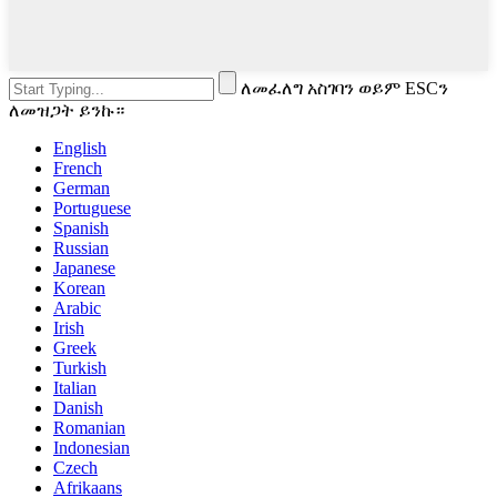
ለመፈለግ አስገባን ወይም ESCን
ለመዝጋት ይንኩ።
English
French
German
Portuguese
Spanish
Russian
Japanese
Korean
Arabic
Irish
Greek
Turkish
Italian
Danish
Romanian
Indonesian
Czech
Afrikaans