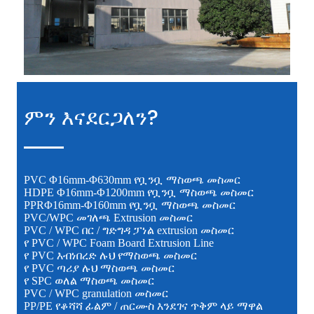
ምን እናደርጋለን?
PVC Φ16mm-Φ630mm የቧንቧ ማስወጫ መስመር
HDPE Φ16mm-Φ1200mm የቧንቧ ማስወጫ መስመር
PPRΦ16mm-Φ160mm የቧንቧ ማስወጫ መስመር
PVC/WPC መገለጫ Extrusion መስመር
PVC / WPC በር / ግድግዳ ፓነል extrusion መስመር
የ PVC / WPC Foam Board Extrusion Line
የ PVC እብነበረድ ሉህ የማስወጫ መስመር
የ PVC ጣሪያ ሉህ ማስወጫ መስመር
የ SPC ወለል ማስወጫ መስመር
PVC / WPC granulation መስመር
PP/PE የቆሻሻ ፊልም / ጠርሙስ እንደገና ጥቅም ላይ ማዋል