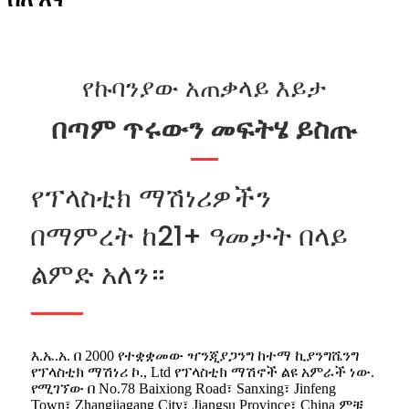
የኩባንያው አጠቃላይ እይታ
በጣም ጥሩውን መፍትሄ ይስጡ
የፕላስቲክ ማሽነሪዎችን
በማምረት ከ21+ ዓመታት በላይ
ልምድ አለን።
እ.ኤ.አ. በ 2000 የተቋቋመው ዣንጂያጋንግ ከተማ ኪያንግሼንግ
የፕላስቲክ ማሽነሪ ኮ., Ltd የፕላስቲክ ማሽኖች ልዩ አምራች ነው.
የሚገኘው በ No.78 Baixiong Road፣ Sanxing፣ Jinfeng
Town፣ Zhangjiagang City፣ Jiangsu Province፣ China ምቹ