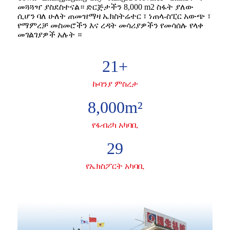
መጓጓዣ ያስደስተናል። ድርጅታችን 8,000 m2 ስፋት ያለው
ሲሆን ባለ ሁለት ጠመዝማዛ ኤክስትሬተር ፣ ነጠላ-ስፒር አውጭ ፣
የማምረቻ መስመሮችን እና ረዳት መሳሪያዎችን የመሳሰሉ የላቀ
መገልገያዎች አሉት ።
21
+
ኩባንያ ምስረታ
8,000
m²
የፋብሪካ አካባቢ
29
የኤክስፖርት አካባቢ