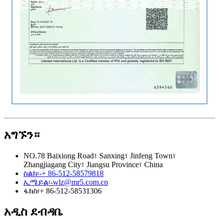
አግኙን።
NO.78 Baixiong Road፣ Sanxing፣ Jinfeng Town፣
Zhangjiagang City፣ Jiangsu Province፣ China
ስልክ፡-
+ 86-512-58579818
ኢሜይል፡-
wlz@mr5.com.cn
ፋክስ፡
+ 86-512-58531306
አዲስ ደብዳቤ