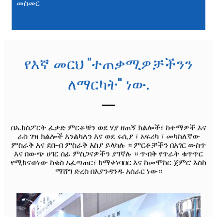
መስመር
የእኛ መርህ "ተጠቃሚዎቻችንን
ለማርካት" ነው.
በኤክስፖርት ፈቃድ ምርቶቹን ወደ ሃያ ዘጠኝ ክልሎች፣ ከተማዎች እና
ራስ ገዝ ክልሎች እንልካለን እና ወደ ሩሲያ ፣ አፍሪካ ፣ መካከለኛው
ምስራቅ እና ደቡብ ምስራቅ እስያ ይላካሉ ። ምርቶቻችን በአገር ውስጥ
እና በውጭ ሀገር ሰፊ ምስጋናዎችን ያገኛሉ ። ጥብቅ የጥራት ቁጥጥር
የሚከናወነው ከቁስ አፈጣጠር፣ ከማቀነባበር እና ከመሞከር ጀምሮ እስከ
ማሸግ ድረስ በእያንዳንዱ አሰራር ነው።