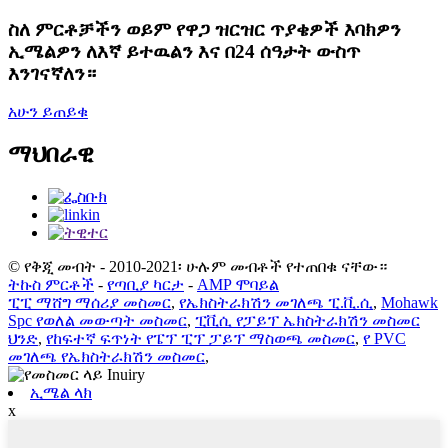
ስለ ምርቶቻችን ወይም የዋጋ ዝርዝር ጥያቄዎች እባክዎን
ኢሜልዎን ለእኛ ይተዉልን እና በ24 ሰዓታት ውስጥ
እንገናኛለን።
አሁን ይጠይቁ
ማህበራዊ
© የቅጂ መብት - 2010-2021፡ ሁሉም መብቶች የተጠበቁ ናቸው።
ትኩስ ምርቶች
-
የጣቢያ ካርታ
-
AMP ሞባይል
ፒፒ ማሸግ ማሰሪያ መስመር
,
የኤክስትራክሽን መገለጫ ፒ.ቪ.ሲ
,
Mohawk
Spc የወለል መውጣት መስመር
,
ፒቪሲ የፓይፕ ኤክስትራክሽን መስመር
ህንድ
,
የከፍተኛ ፍጥነት የፔፕ ፒፕ ፓይፕ ማስወጫ መስመር
,
የ PVC
መገለጫ የኤክስትራክሽን መስመር
,
ኢሜል ላክ
x