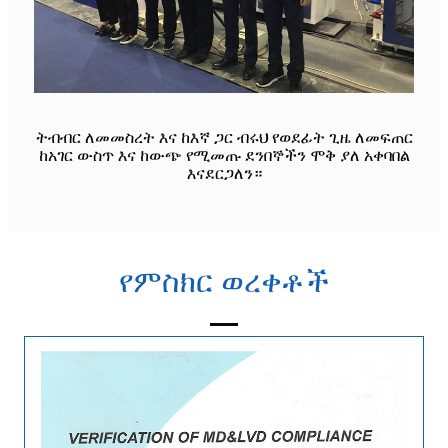
ትብብር ለመመስረት እና ከእኛ ጋር ብሩህ የወደፊት ጊዜ ለመፍጠር
ከአገር ውስጥ እና ከውጭ የሚመጡ ደንበኞችን ሞቅ ያለ አቀባበል
እናደርጋለን።
የምስክር ወረቀቶች