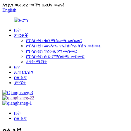
እንኳን ወደ ድረ ገጻችን በደህና መጡ!
English
ቤት
ምርቶች
የፕላስቲክ ቱቦ ማስወጫ መስመር
የፕላስቲክ መገለጫ የኤክስትራክሽን መስመር
የፕላስቲክ ግራኑሊንግ መስመር
የፕላስቲክ ሉህ የማስወጫ መስመር
ረዳት ማሽን
ዜና
ኤግዚቢሽን
ስለ እኛ
ያግኙን
ቤት
ስለ እኛ
ስለ እኛ