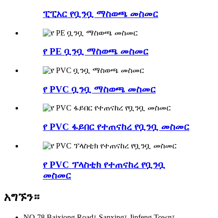
ፒፒአር የቧንቧ ማስወጫ መስመር
የ PE ቧንቧ ማስወጫ መስመር
የ PVC ቧንቧ ማስወጫ መስመር
የ PVC ፋይበር የተጠናከረ የቧንቧ መስመር
የ PVC ፕላስቲክ የተጠናከረ የቧንቧ
መስመር
አግኙን።
NO.78 Baixiong Road፣ Sanxing፣ Jinfeng Town፣