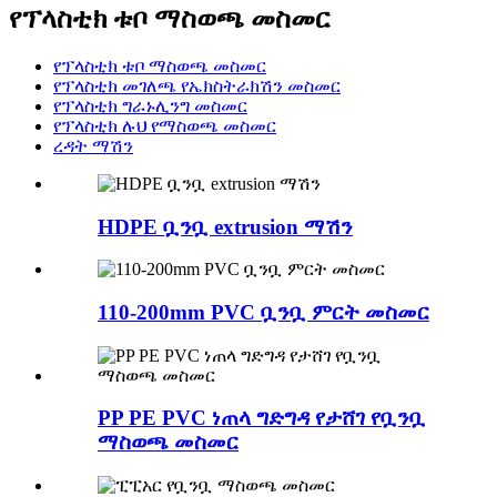
የፕላስቲክ ቱቦ ማስወጫ መስመር
የፕላስቲክ ቱቦ ማስወጫ መስመር
የፕላስቲክ መገለጫ የኤክስትራክሽን መስመር
የፕላስቲክ ግራኑሊንግ መስመር
የፕላስቲክ ሉህ የማስወጫ መስመር
ረዳት ማሽን
HDPE ቧንቧ extrusion ማሽን
110-200mm PVC ቧንቧ ምርት መስመር
PP PE PVC ነጠላ ግድግዳ የታሸገ የቧንቧ
ማስወጫ መስመር