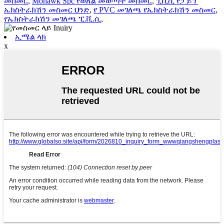
መስመር
,
Mohawk Spc የወለል መውጣት መስመር
,
ፒቪሲ የፓይፕ
ኤክስትራክሽን መስመር ህንድ
,
የ PVC መገለጫ የኤክስትራክሽን መስመር
,
የኤክስትራክሽን መገለጫ ፒ.ቪ.ሲ
,
ኢሜል ላክ
x