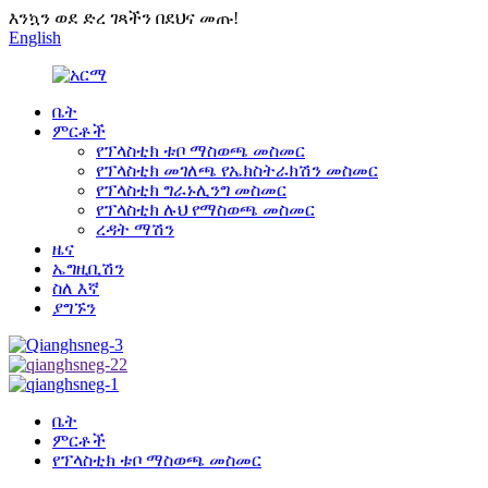
እንኳን ወደ ድረ ገጻችን በደህና መጡ!
English
ቤት
ምርቶች
የፕላስቲክ ቱቦ ማስወጫ መስመር
የፕላስቲክ መገለጫ የኤክስትራክሽን መስመር
የፕላስቲክ ግራኑሊንግ መስመር
የፕላስቲክ ሉህ የማስወጫ መስመር
ረዳት ማሽን
ዜና
ኤግዚቢሽን
ስለ እኛ
ያግኙን
ቤት
ምርቶች
የፕላስቲክ ቱቦ ማስወጫ መስመር