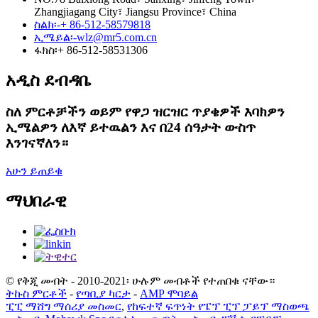
Zhangjiagang City፣ Jiangsu Province፣ China
ስልክ፡-
+ 86-512-58579818
ኢሜይል፡-
wlz@mr5.com.cn
ፋክስ፡
+ 86-512-58531306
አዲስ ደብዳቤ
ስለ ምርቶቻችን ወይም የዋጋ ዝርዝር ጥያቄዎች እባክዎን
ኢሜልዎን ለእኛ ይተዉልን እና በ24 ሰዓታት ውስጥ
እንገናኛለን።
አሁን ይጠይቁ
ማህበራዊ
© የቅጂ መብት - 2010-2021፡ ሁሉም መብቶች የተጠበቁ ናቸው።
ትኩስ ምርቶች
-
የጣቢያ ካርታ
-
AMP ሞባይል
ፒፒ ማሸግ ማሰሪያ መስመር
,
የከፍተኛ ፍጥነት የፔፕ ፒፕ ፓይፕ ማስወጫ