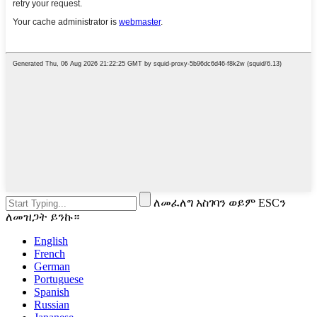
ለመፈለግ አስገባን ወይም ESCን
ለመዝጋት ይንኩ።
English
French
German
Portuguese
Spanish
Russian