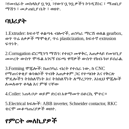
፣የመብራት መከላከያ ቧንቧ ፣የውሃ ቧንቧዎችን ኮንዲሽነር ፣ ማጠቢያ
ማሽን ፣ መታጠቢያ ቤት ፣ ወዘተ.
ባህሪያት
1.Extruder: ከፍተኛ ቀልጣፋ ብሎኖች, ጠንካራ ማርሽ ወለል gearbox,
ወጥ ጥሬ ዕቃዎች ማሞቂያ, ጥሩ plasticization, ከፍተኛ extrusion
ፍጥነት.
2.Corrugation ፎርሚንግ ማሽን: የተዘጋ መዋቅር, አጠቃላይ የመዝጊያ
መሠረት ውስጥ ሞዱል አገናኝ በሩጫ ዋሻዎች ውስጥ የክብ-ጉዞ ይሰራል.
3.Forming ሞጁሎች: ከጠንካራ ብረት የተሰራ ነው, ከ CNC
የማጠናቀቂያ ቁሳቁሶች ጥብቅ አጠቃቀም ጋር የተጣበቀ እና የቅርጽ
ሞዴሎችን ትክክለኛነት እና ትክክለኛነት ለማረጋገጥ. እነዚህ ሞጁሎች
ለመለወጥ ቀላል እና ምቹ ናቸው
4.Coiler: ነጠላ ቦታ ወይም ድርብ አቀማመጥ በቶርኪ ሞተር።
5.Electrical ክፍሎች: ABB inverter, Schneider contactor, RKC
ቴርሞ መቆጣጠሪያዎች ወዘተ.
የምርት መለኪያዎች