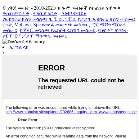
© የቅጂ መብት - 2010-2021፡ ሁሉም መብቶች የተጠበቁ ናቸው።
ትኩስ ምርቶች
-
የጣቢያ ካርታ
-
AMP ሞባይል
የኤክስትራክሽን መገለጫ ፒ.ቪ.ሲ
,
ፒቪሲ የፓይፕ ኤክስትራክሽን መስመር
ህንድ
,
Mohawk Spc የወለል መውጣት መስመር
,
ፒፒ ማሸግ ማሰሪያ
መስመር
,
የ PVC መገለጫ የኤክስትራክሽን መስመር
,
የከፍተኛ ፍጥነት
የፔፕ ፒፕ ፓይፕ ማስወጫ መስመር
,
ኢሜል ላክ
x