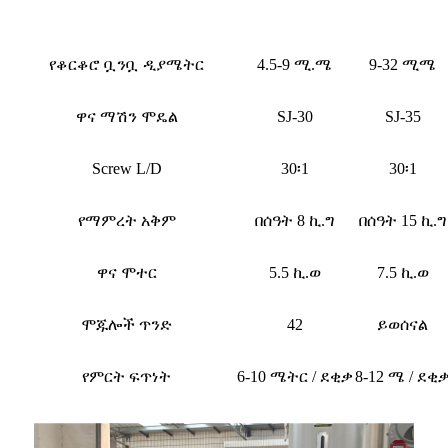
የቆርቆሮ ቧንቧ ዲያሜትር
4.5-9 ሚ.ሜ
9-32 ሚሜ
ዋና ማሽን ሞዴል
SJ-30
SJ-35
Screw L/D
30፡1
30፡1
የማምረት አቅም
በሰዓት 8 ኪ.ግ
በሰዓት 15 ኪ.ግ
ዋና ሞተር
5.5 ኪ.ወ
7.5 ኪ.ወ
ሞጁሎች ጥንድ
42
ይወሰናል
የምርት ፍጥነት
6-10 ሜትር / ደቂቃ
8-12 ሜ / ደቂ