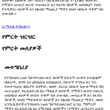
አላቸው. በአውቶ ሽቦ ማሰሪያ፣ በኤሌክትሪክ ክር የሚያልፍ ቱቦዎች፣
የማሽን መሳሪያ ወረዳ፣ የመብራት እና የፋኖስ ሽቦዎች መከላከያ፣ የአየር
ኮንዲሽነር ቱቦዎች እና የልብስ ማጠቢያ ማሽን ወዘተ በስፋት ጥቅም ላይ
ይውላሉ።
ኢሜይል ይላኩልን።
የምርት ዝርዝር
የምርት መለያዎች
መተግበሪያ
የፕላስቲክ ነጠላ ግድግዳ በቆርቆሮ ቱቦዎች ከፍተኛ ሙቀት የመቋቋም
ባህሪያት, ዝገት እና abrasion resiatance, ከፍተኛ ጥንካሬ እና ጥሩ
የመተጣጠፍ ባህሪያት አላቸው, ወዘተ. እነርሱ በስፋት አውቶማቲክ ሽቦ
መታጠቂያ, የኤሌክትሪክ ክር-ማለፊያ ቱቦዎች, የማሽን ውስጥ የወረዳ,
መከላከያ ቱቦዎች ውስጥ ጥቅም ላይ ይውላሉ. መብራቶች እና የፋኖስ
ሽቦዎች, የአየር ማቀዝቀዣ ቱቦዎች እና የልብስ ማጠቢያ ማሽን, ወዘተ.
አፕሊኬሽኖች-የፕላስቲክ ነጠላ ግድግዳ በቆርቆሮ ቧንቧ ማምረቻ
ማሽን የኤሌክትሪክ ክር የሚያልፉ ቱቦዎችን ፣የማሽን መሣሪያን ዑደት