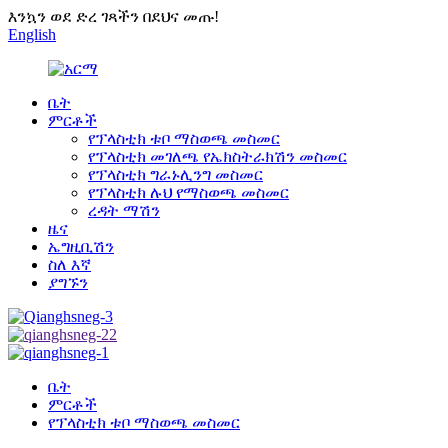
እንኳን ወደ ድረ ገጻችን በደህና መጡ!
English
ቤት
ምርቶች
የፕላስቲክ ቱቦ ማስወጫ መስመር
የፕላስቲክ መገለጫ የኤክስትራክሽን መስመር
የፕላስቲክ ግራኑሊንግ መስመር
የፕላስቲክ ሉህ የማስወጫ መስመር
ረዳት ማሽን
ዜና
ኤግዚቢሽን
ስለ እኛ
ያግኙን
ቤት
ምርቶች
የፕላስቲክ ቱቦ ማስወጫ መስመር