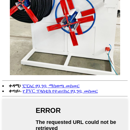
ቀዳሚ፡
ፒፒአር የቧንቧ ማስወጫ መስመር
ቀጣይ፡-
የ PVC ፕላስቲክ የተጠናከረ የቧንቧ መስመር