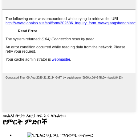
መልእክትህን እዚህ ጻፍ እና ላኩልን።
የምርት ምድቦች