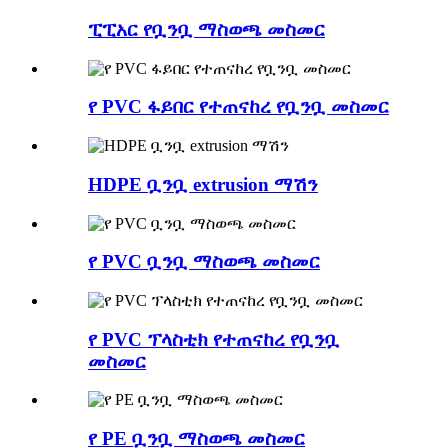
ፒፒአር የቧንቧ ማስወጫ መስመር
የ PVC ፋይበር የተጠናከረ የቧንቧ መስመር
HDPE ቧንቧ extrusion ማሽን
የ PVC ቧንቧ ማስወጫ መስመር
የ PVC ፕላስቲክ የተጠናከረ የቧንቧ
መስመር
የ PE ቧንቧ ማስወጫ መስመር