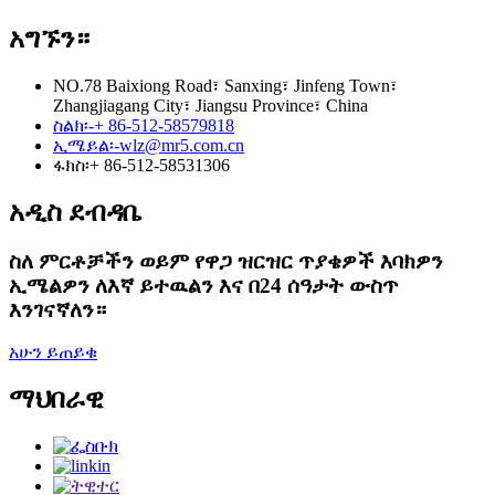
አግኙን።
NO.78 Baixiong Road፣ Sanxing፣ Jinfeng Town፣
Zhangjiagang City፣ Jiangsu Province፣ China
ስልክ፡-
+ 86-512-58579818
ኢሜይል፡-
wlz@mr5.com.cn
ፋክስ፡
+ 86-512-58531306
አዲስ ደብዳቤ
ስለ ምርቶቻችን ወይም የዋጋ ዝርዝር ጥያቄዎች እባክዎን
ኢሜልዎን ለእኛ ይተዉልን እና በ24 ሰዓታት ውስጥ
እንገናኛለን።
አሁን ይጠይቁ
ማህበራዊ