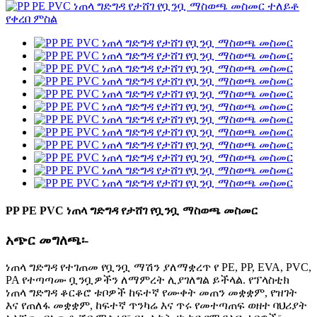
PP PE PVC ነጠላ ግድግዳ የታሸገ የቧንቧ ማስወጫ መስመር
አጭር መግለጫ፡-
ነጠላ ግድግዳ የተገጠመ የቧንቧ ማሽን ያለማቋረጥ የ PE, PP, EVA, PVC,
PA የተጣጣሙ ቧንቧዎችን ለማምረት ሊያገለግል ይችላል. የፕላስቲክ
ነጠላ ግድግዳ ቆርቆሮ ቱቦዎች ከፍተኛ የሙቀት መጠን መቋቋም, የዝገት
እና የጠለፋ መቋቋም, ከፍተኛ ጥንካሬ እና ጥሩ የመተጣጠፍ ወዘተ ባህሪያት