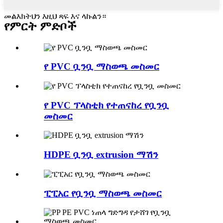
መልእክትህን እዚህ ጻፍ እና ላኩልን።
የምርት ምድቦች
የ PVC ቧንቧ ማስወጫ መስመር
የ PVC ፕላስቲክ የተጠናከረ የቧንቧ
መስመር
HDPE ቧንቧ extrusion ማሽን
ፒፒአር የቧንቧ ማስወጫ መስመር