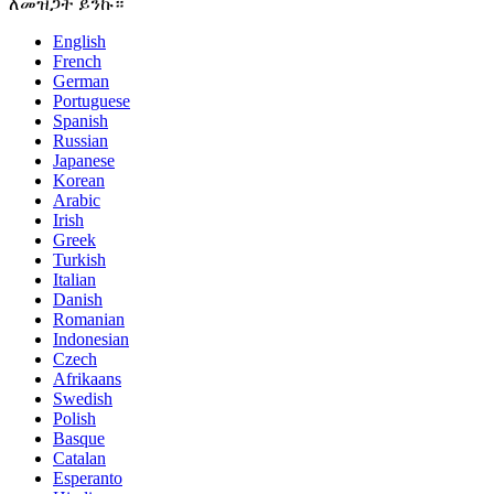
ለመዝጋት ይንኩ።
English
French
German
Portuguese
Spanish
Russian
Japanese
Korean
Arabic
Irish
Greek
Turkish
Italian
Danish
Romanian
Indonesian
Czech
Afrikaans
Swedish
Polish
Basque
Catalan
Esperanto