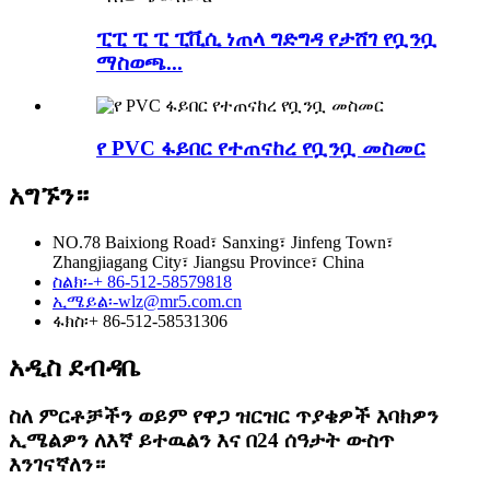
ፒፒ ፒ ፒ ፒቪሲ ነጠላ ግድግዳ የታሸገ የቧንቧ
ማስወጫ...
የ PVC ፋይበር የተጠናከረ የቧንቧ መስመር
አግኙን።
NO.78 Baixiong Road፣ Sanxing፣ Jinfeng Town፣
Zhangjiagang City፣ Jiangsu Province፣ China
ስልክ፡-
+ 86-512-58579818
ኢሜይል፡-
wlz@mr5.com.cn
ፋክስ፡
+ 86-512-58531306
አዲስ ደብዳቤ
ስለ ምርቶቻችን ወይም የዋጋ ዝርዝር ጥያቄዎች እባክዎን
ኢሜልዎን ለእኛ ይተዉልን እና በ24 ሰዓታት ውስጥ
እንገናኛለን።