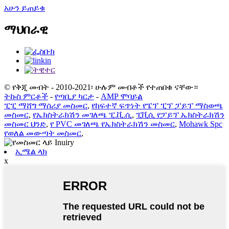
አሁን ይጠይቁ
ማህበራዊ
© የቅጂ መብት - 2010-2021፡ ሁሉም መብቶች የተጠበቁ ናቸው።
ትኩስ ምርቶች
-
የጣቢያ ካርታ
-
AMP ሞባይል
ፒፒ ማሸግ ማሰሪያ መስመር
,
የከፍተኛ ፍጥነት የፔፕ ፒፕ ፓይፕ ማስወጫ
መስመር
,
የኤክስትራክሽን መገለጫ ፒ.ቪ.ሲ
,
ፒቪሲ የፓይፕ ኤክስትራክሽን
መስመር ህንድ
,
የ PVC መገለጫ የኤክስትራክሽን መስመር
,
Mohawk Spc
የወለል መውጣት መስመር
,
ኢሜል ላክ
x