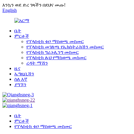
እንኳን ወደ ድረ ገጻችን በደህና መጡ!
English
ቤት
ምርቶች
የፕላስቲክ ቱቦ ማስወጫ መስመር
የፕላስቲክ መገለጫ የኤክስትራክሽን መስመር
የፕላስቲክ ግራኑሊንግ መስመር
የፕላስቲክ ሉህ የማስወጫ መስመር
ረዳት ማሽን
ዜና
ኤግዚቢሽን
ስለ እኛ
ያግኙን
ቤት
ምርቶች
የፕላስቲክ ቱቦ ማስወጫ መስመር