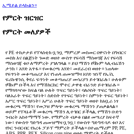
ኢሜይል ይላኩልን።
የምርት ዝርዝር
የምርት መለያዎች
የ PE ተከታታይ የፕላስቲክ ቧንቧ ማምረቻ መስመር በዋናነት በግብርና
መስክ እና በልጅነት ገመድ ወዘተ ውስጥ የፍሳሽ ማስወገጃ እና የፍሳሽ
ማስወገጃ ቱቦ ለማምረት ያገለግላል ። ይህ ማሽን የቫኩም ካሊብሬሽን
ታንክ ፣ አሃድ አጥፋ። የመቁረጫ አሃድ፣ መደራረብ ወዘተ። ነጠላው
የፍጥነት መቆጣጠሪያ እና የነጠላ ጠመዝማዛ አሃድ ዝነኛ የኤ/ሲ
ፍሪኩዌንሲ ቅየራ ፍጥነት መቆጣጠሪያ መሳሪያን ይተገበራሉ፣ ሁለቱም
የቫኩም ቡችላ እና የማሽከርከር ሞተር ታዋቂ ብራንድ ይተገበራሉ።
የማጓጓዣው ክፍል ባለ ሁለት ጥፍር ዓይነት፣ ባለሶስት ጥፍር ዓይነት፣
ባለአራት ጥፍር ዓይነት፣ ስድስት የጥፍር ዓይነት፣ ስምንት ጥፍር ዓይነት፣
አሥር ጥፍር ዓይነት፣ አሥራ ሁለት ጥፍር ዓይነት ወዘተ ከአቧራ ነፃ
መቁረጫ ማሽን፣ የመጋዝ ምላጭ መቁረጫ ማሽንን ያጠቃልላል።
ወይም የፕላኔቶች መቁረጫ ማሽን ሊተገበር ይችላል, የማሽን ቡድን
ንብረት አስተማማኝ ነው. የማምረት ብቃቱ በልዩ መሣሪያ ከፍተኛ
ነው፣ የውስጥ ግድግዳ ጠመዝማዛ ቧንቧ፣ የውስጥ ግድግዳ ባዶ ቱቦ እና
የኮር ንብርብር የአረፋ ፓይፕ ማምረት ይችላል። በተጨማሪም PP, PE,
ABS, PPR, PEX, Silicon core pipe ወዘተ ማምረት ይችላል