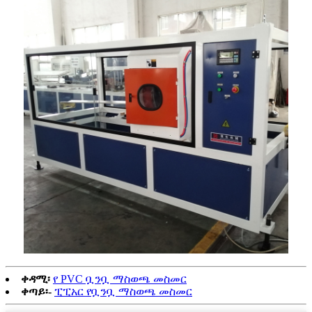
ቀዳሚ፡
የ PVC ቧንቧ ማስወጫ መስመር
ቀጣይ፡-
ፒፒአር የቧንቧ ማስወጫ መስመር