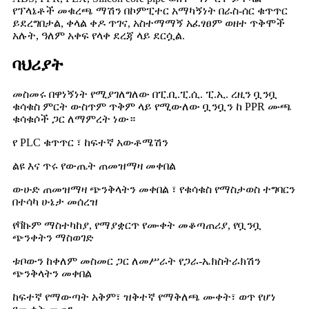
የፕላኔቶች መቁረጫ ማሽን በኮምፒተር አማካኝነት በራስ-ሰር ቁጥጥር
ይደረግበታል, ቀላል ቀዶ ጥገና, አስተማማኝ አፈፃፀም ወዘተ ጥቅሞች
አሉት, ዓለም አቀፍ የላቀ ደረጃ ላይ ደርሷል.
ባህሪያት
መስመሩ በዋነኝነት የሚያገለግለው በፒ.ቢ.ፒ.ሲ. ፒ.ኢ. ረዚን ቧንቧ
ቁሳቁስ ምርት ውስጥም ጥቅም ላይ የሚውለው ቧንቧን ከ PPR ሙጫ
ቁሳቁሶች ጋር ለማምረት ነው።
የ PLC ቁጥጥር ፣ ከፍተኛ አውቶሜሽን
ልዩ እና ጥሩ የውጤት ጠመዝማዛ መቀበል
ውሁድ ጠመዝማዛ ጭንቅላትን መቀበል ፣ የቁሳቁስ የማስታወስ ተግባርን
በተሳካ ሁኔታ መሰረዝ
የቫኩም ማስተካከያ, የማያቋርጥ የሙቀት መቆጣጠሪያ, የቧንቧ
ጭንቀትን ማስወገድ
ቱቦውን ከቀለም መስመር ጋር ለመሥራት የጋራ-ኤክስትራክሽን
ጭንቅላትን መቀበል
ከፍተኛ የማውጣት አቅም፣ ዝቅተኛ የማቅለጫ ሙቀት፣ ወጥ የሆነ