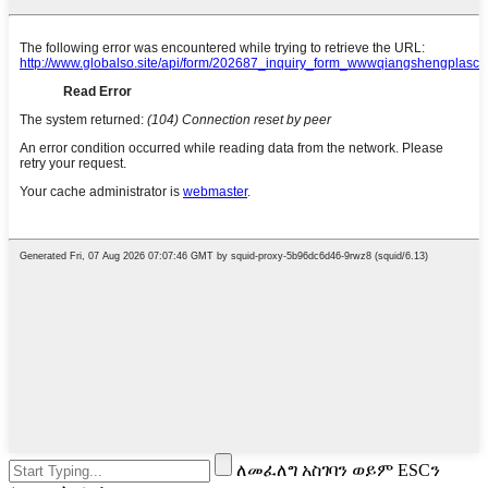
ለመፈለግ አስገባን ወይም ESCን