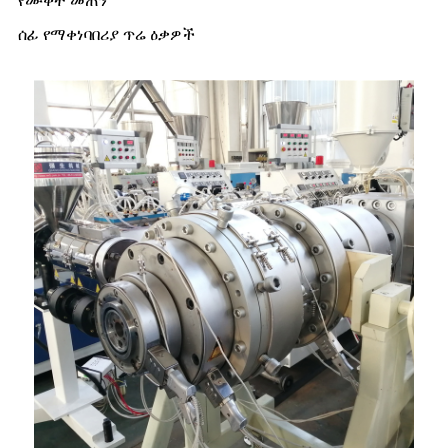
የሙቀት መጠን
ሰፊ የማቀነባበሪያ ጥሬ ዕቃዎች