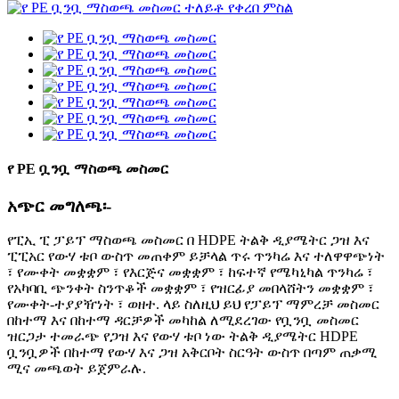
የ PE ቧንቧ ማስወጫ መስመር
አጭር መግለጫ፡-
የፒኢ ፒ ፓይፕ ማስወጫ መስመር በ HDPE ትልቅ ዲያሜትር ጋዝ እና
ፒፒአር የውሃ ቱቦ ውስጥ መጠቀም ይቻላል ጥሩ ጥንካሬ እና ተለዋዋጭነት
፣ የሙቀት መቋቋም ፣ የእርጅና መቋቋም ፣ ከፍተኛ የሜካኒካል ጥንካሬ ፣
የአካባቢ ጭንቀት ስንጥቆች መቋቋም ፣ የዝርፊያ መበላሸትን መቋቋም ፣
የሙቀት-ተያያዥነት ፣ ወዘተ. ላይ ስለዚህ ይህ የፓይፕ ማምረቻ መስመር
በከተማ እና በከተማ ዳርቻዎች መካከል ለሚደረገው የቧንቧ መስመር
ዝርጋታ ተመራጭ የጋዝ እና የውሃ ቱቦ ነው ትልቅ ዲያሜትር HDPE
ቧንቧዎች በከተማ የውሃ እና ጋዝ አቅርቦት ስርዓት ውስጥ በጣም ጠቃሚ
ሚና መጫወት ይጀምራሉ.